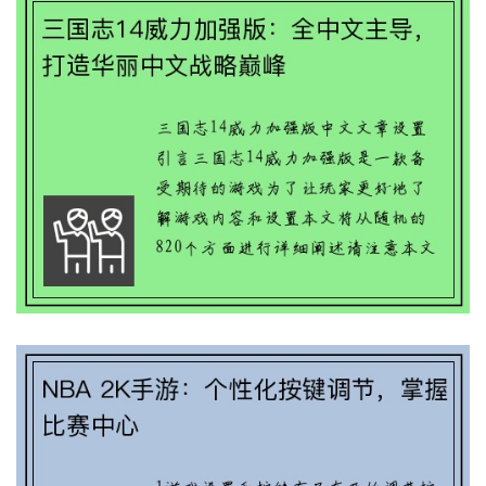
NBA 2K手游：个性化按键调节，掌握比
赛中心