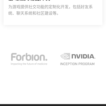
为游戏提供社交功能的定制化开发，包括好友系
统、聊天系统和社区建设等。