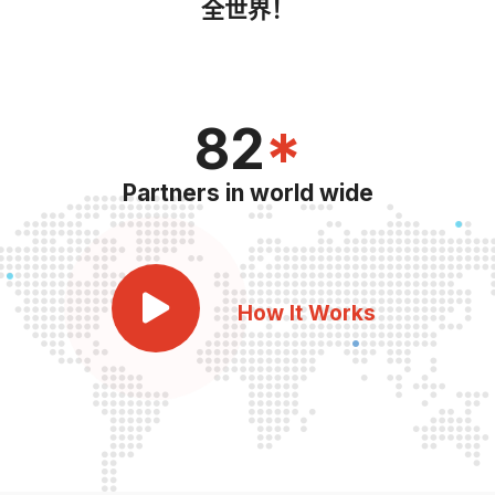
全世界！
82
*
Partners in world wide
How It Works