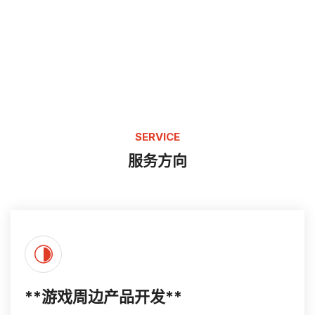
SERVICE
服务方向
**游戏周边产品开发**