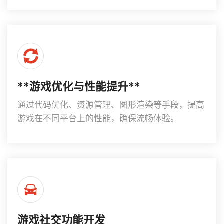
**游戏优化与性能提升**
通过代码优化、资源管理、图形渲染等手段，提高
游戏在不同平台上的性能，确保流畅体验。
游戏社交功能开发