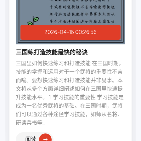
2026-04-15 00:26:40
三国时代3：招募最强大兵种武将攻略
三国时代是中国历史上一个充满战争与英雄的
时期，招募最强大的兵种武将是玩家在游戏
《三国时代3》中的重要目标。本攻略将从多
个方面详细介绍如何招募最强大的兵种武将，
帮助玩家在游戏中取得优势。 1. 熟悉武将特点
在招募最强大的兵种武将之前，玩家首先需要
熟悉各个武将的特点。每个武将都有自己的属
性、技能和兵种...
阅读