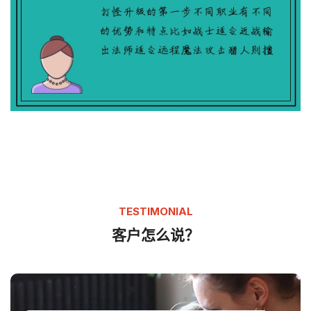
TESTIMONIAL
客户怎么说？