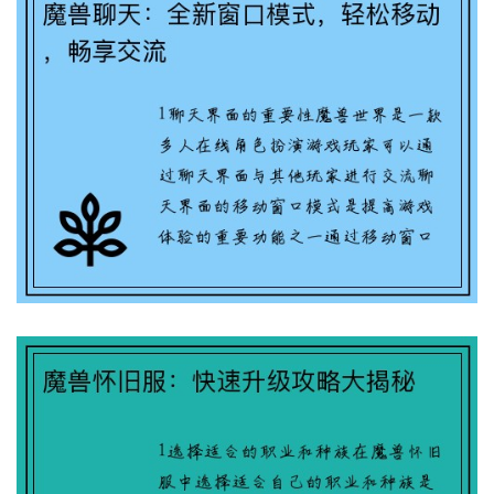
魔兽怀旧服：快速升级攻略大揭秘