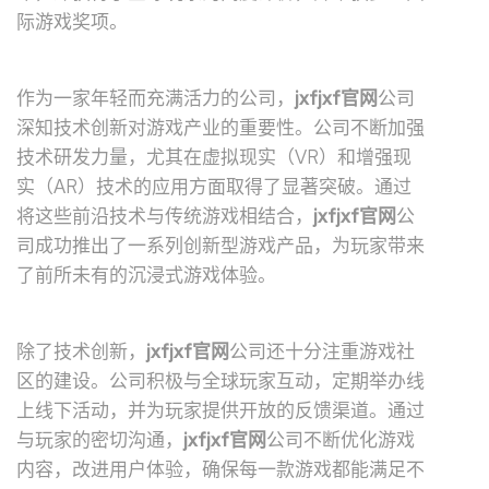
际游戏奖项。
作为一家年轻而充满活力的公司，
jxfjxf官网
公司
深知技术创新对游戏产业的重要性。公司不断加强
技术研发力量，尤其在虚拟现实（VR）和增强现
实（AR）技术的应用方面取得了显著突破。通过
将这些前沿技术与传统游戏相结合，
jxfjxf官网
公
司成功推出了一系列创新型游戏产品，为玩家带来
了前所未有的沉浸式游戏体验。
除了技术创新，
jxfjxf官网
公司还十分注重游戏社
区的建设。公司积极与全球玩家互动，定期举办线
上线下活动，并为玩家提供开放的反馈渠道。通过
与玩家的密切沟通，
jxfjxf官网
公司不断优化游戏
内容，改进用户体验，确保每一款游戏都能满足不