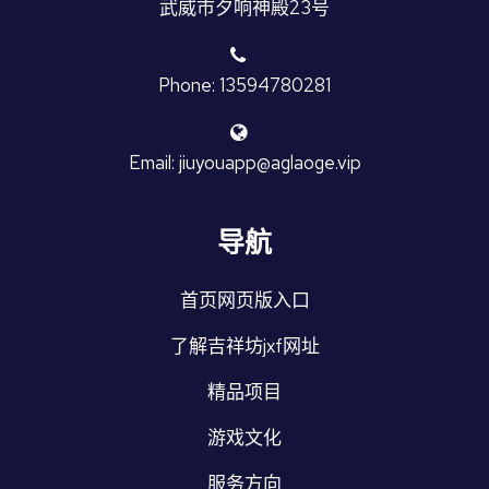
武威市夕响神殿23号
Phone: 13594780281
Email: jiuyouapp@aglaoge.vip
导航
首页网页版入口
了解吉祥坊jxf网址
精品项目
游戏文化
服务方向