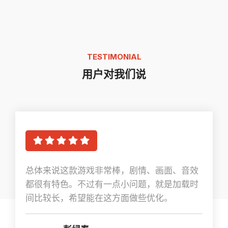
TESTIMONIAL
用户对我们说
总体来说这款游戏非常棒，剧情、画面、音效
都很有特色。不过有一点小问题，就是加载时
间比较长，希望能在这方面做些优化。