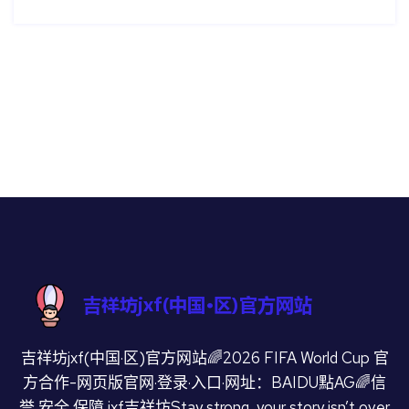
吉祥坊jxf(中国·区)官方网站🌈2026 FIFA World Cup 官
方合作-网页版官网·登录·入口·网址：BAIDU點AG🌈信
誉,安全,保障,jxf吉祥坊Stay strong, your story isn’t over